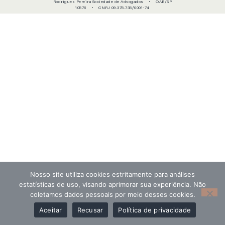
Rodrigues Pereira Sociedade de Advogados • OAB/SP
10576 • CNPJ 09.375.735/0001-74
Nosso site utiliza cookies estritamente para análises
estatísticas de uso, visando aprimorar sua experiência. Não
coletamos dados pessoais por meio desses cookies.
Aceitar
Recusar
Política de privacidade