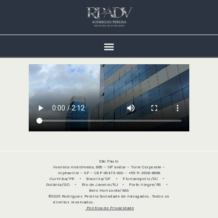
São Paulo
Avenida Andrômeda, 885 – 18º andar – Torre Corporate –
Alphaville – SP – CEP 06473-000 – +55 11 3538-8888
Curitiba/PR • Brasília/DF • Florianópolis/SC •
Goiânia/GO • Rio de Janeiro/RJ • Porto Alegre/RS •
Belo Horizonte/MG
©2026 Rodrigues Pereira Sociedade de Advogados. Todos os
direitos reservados.
Política de Privacidade